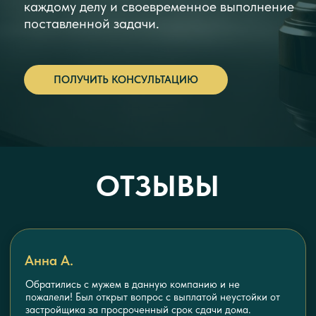
Максим А.
Компания помогла заключить сделку по покупке
квартиры. Квартира дорогая, не хотел попасть на
деньги. А специалисты компании, проверили
юридическую составляющую. Дали добро и я без
проблем купил жилье. Помогли с документами,
составили договор купли-продажи. Спасибо за
комплексную помощь.
НУЖНА
ЮРИДИЧЕСКАЯ ИЛИ
БУХГАЛТЕРСКАЯ