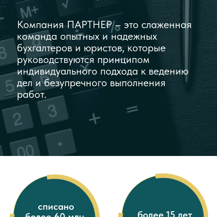
работ.
списано
более 15 лет
более 60 млн.
опыта
задолженности
ликвидировано
больше 5000
более 4000
довольных
компаний
клиентов