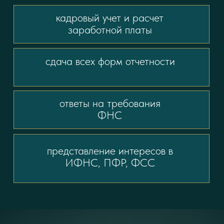
слаженная команда профессиональных
бухгалтеров и юристов, которые
руководствуются принципом
индивидуального подхода к ведению дел и
безупречного выполнения работ на основе
тщательного анализа судебной практики.
Мы гарантируем ответственный подход к
каждому делу и своевременное выполнение
поставленной задачи.
ПОЛУЧИТЬ КОНСУЛЬТАЦИЮ
ОТЗЫВЫ
Анна А.
Обратились с мужем в данную компанию и не
пожалели! Был открыт вопрос с выплатой неустойки от
застройщика за просроченный срок сдачи дома.