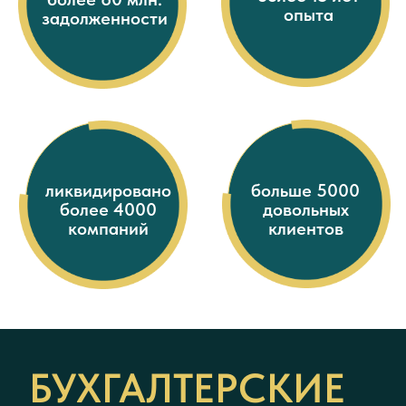
БУХГАЛТЕРСКИЕ
УСЛУГИ
бухгалтерское сопровождение
оценка состояния бухгалтерского
учета
помощь в выборе системы
налогообложения
консультирование по вопросам
налогообложения и бухучета
кадровый учет и расчет
заработной платы