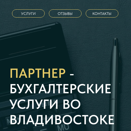
УСЛУГИ
ОТЗЫВЫ
КОНТАКТЫ
ПАРТНЕР
-
БУХГАЛТЕРСКИЕ
УСЛУГИ ВО
ВЛАДИВОСТОКЕ
Компания ПАРТНЕР – это слаженная
команда опытных и надежных
бухгалтеров и юристов, которые
руководствуются принципом
индивидуального подхода к ведению
дел и безупречного выполнения