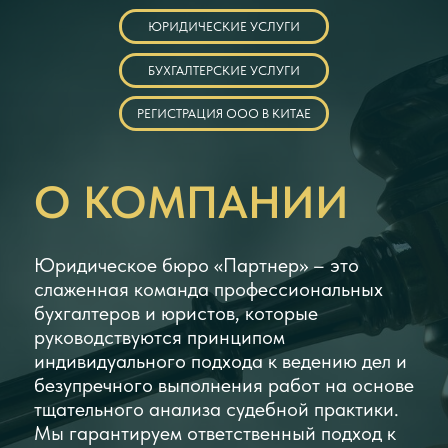
Юрист Валерия ответила на все наши вопросы и
доступно всё объяснила, также оперативно начала
работу. Мы просто предоставили необходимые
документы и без лишних вопросов юрист всё сделала.
Огромное спасибо за проделанную работу)
Алексей К.
Обращались в данную компанию.
Проконсультировались и заключили договор.Работа с
юристами была приятная и продуктивная.
От нас лишь подробно описать ситуацию и документы для
юриста.
Наталья Р.
Быстро ,качественно , профессионально оказаны услуги
юридического характера. Проконсультировали, составили
нужные иски и претензии.
Очень благодарны данной компании и Елене, юристу ,в
частности.