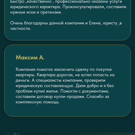
КОНТАКТЫ
ЮРИДИЧЕСКОЕ БЮРО
ПАРТНЕР
buro.partner@mail.ru
ул. Лесная, д. 19г, офис 6
Юридические услуги
+79089885768
Бухгалтерские
услуги
+79532197157